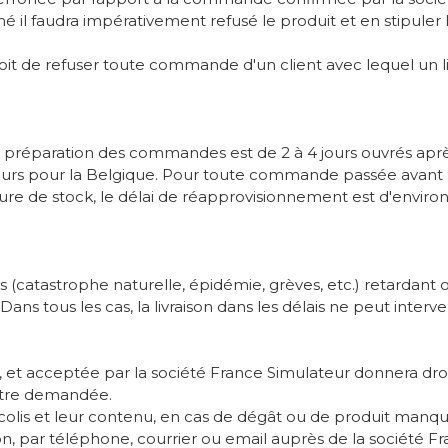
é il faudra impérativement refusé le produit et en stipuler 
roit de refuser toute commande d'un client avec lequel un lit
 de préparation des commandes est de 2 à 4 jours ouvrés apr
10 jours pour la Belgique. Pour toute commande passée avant
pture de stock, le délai de réapprovisionnement est d'envir
atastrophe naturelle, épidémie, grèves, etc.) retardant ou 
 tous les cas, la livraison dans les délais ne peut interveni
f, et acceptée par la société France Simulateur donnera 
être demandée.
des colis et leur contenu, en cas de dégât ou de produit manq
ivraison, par téléphone, courrier ou email auprès de la socié