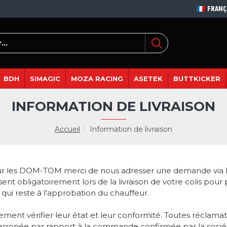
FRANÇ
BDH
SIMAGIC
MOZA RACING
ASETEK
BUTTKICKER
INFORMATION DE LIVRAISON
Accueil
Information de livraison
Pour les DOM-TOM merci de nous adresser une demande via l
ésent obligatoirement lors de la livraison de votre colis pou
s qui reste à l'approbation du chauffeur.
ment vérifier leur état et leur conformité. Toutes réclamat
 erronée par rapport à la commande confirmée par la sociét