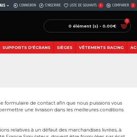
AIS
CONNEXION
S'INSCRIRE
LISTE DE SOUHAITS
COMPARER
0
0
0
0 élément (s) - 0.00€
SUPPORTS D'ÉCRANS
SIÈGES
VÊTEMENTS RACING
AC
e formulaire de contact afin que nous puissions vous
r permettre une livraison dans les meilleures conditions
ions relatives à un défaut des marchandises livrées, à
é France Simulateur, doivent être formulées par écrit