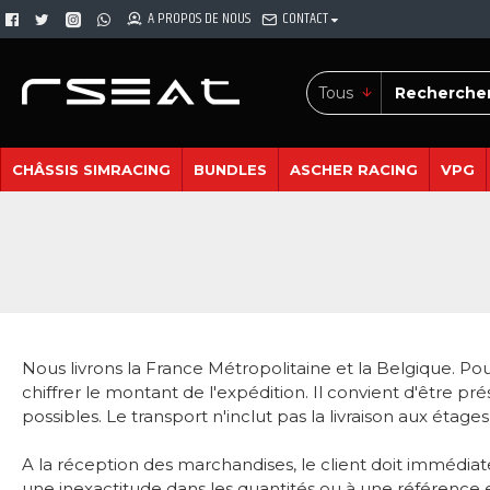
A PROPOS DE NOUS
CONTACT
Tous
CHÂSSIS SIMRACING
BUNDLES
ASCHER RACING
VPG
Nous livrons la France Métropolitaine et la Belgique. 
chiffrer le montant de l'expédition. Il convient d'être pr
possibles. Le transport n'inclut pas la livraison aux étage
A la réception des marchandises, le client doit immédiate
une inexactitude dans les quantités ou à une référence