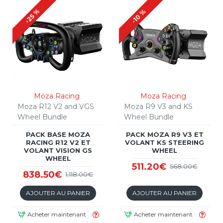
-25 %
-10 %
Moza Racing
Moza Racing
Moza R12 V2 and VGS
Moza R9 V3 and KS
Wheel Bundle
Wheel Bundle
PACK BASE MOZA
PACK MOZA R9 V3 ET
RACING R12 V2 ET
VOLANT KS STEERING
VOLANT VISION GS
WHEEL
WHEEL
511.20€
568.00€
838.50€
1,118.00€
AJOUTER AU PANIER
AJOUTER AU PANIER
Acheter maintenant
Acheter maintenant