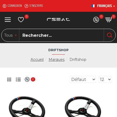
FRANÇAIS
CONNEXION
S'INSCRIRE
0
0
0
Tous
DRIFTSHOP
Accueil
Marques
Driftshop
0