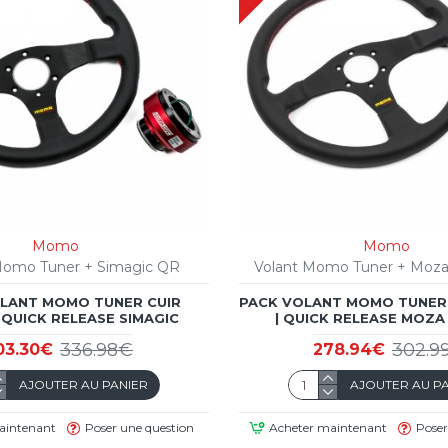
Momo
Momo
Momo Tuner + Simagic QR
Volant Momo Tuner + Moz
LANT MOMO TUNER CUIR
PACK VOLANT MOMO TUNER
 QUICK RELEASE SIMAGIC
| QUICK RELEASE MOZA
336.98€
302.9
03.30€
278.94€
AJOUTER AU PANIER
AJOUTER AU P
aintenant
Poser une question
Acheter maintenant
Poser