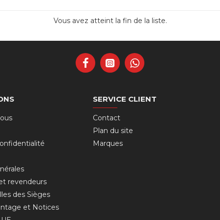
Vous avez atteint la fin de la liste.
ONS
SERVICE CLIENT
nous
Contact
Plan du site
onfidentialité
Marques
nérales
 et revendeurs
lles des Sièges
ntage et Notices