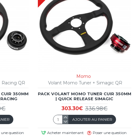
Momo
a Racing QR
Volant Momo Tuner + Simagic QR
 CUIR 350MM
PACK VOLANT MOMO TUNER CUIR 350MM
 RACING
| QUICK RELEASE SIMAGIC
9€
336.98€
303.30€
ANIER
AJOUTER AU PANIER
 une question
Acheter maintenant
Poser une question