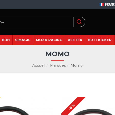
FRANÇ
BDH
SIMAGIC
MOZA RACING
ASETEK
BUTTKICKER
MOMO
Accueil
Marques
Momo
-8 %