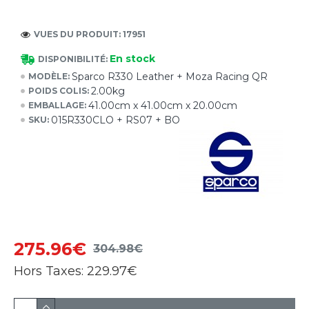
VUES DU PRODUIT: 17951
En stock
DISPONIBILITÉ:
Sparco R330 Leather + Moza Racing QR
MODÈLE:
2.00kg
POIDS COLIS:
41.00cm x 41.00cm x 20.00cm
EMBALLAGE:
015R330CLO + RS07 + BOLTS
SKU:
275.96€
304.98€
Hors Taxes:
229.97€