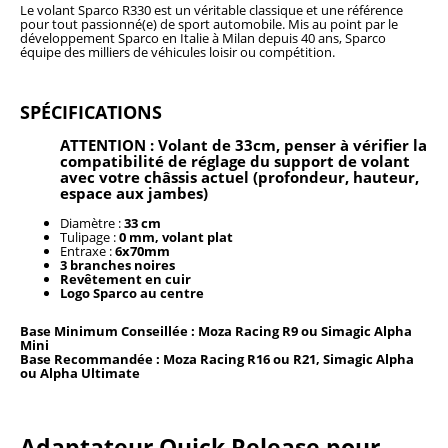
Le volant Sparco R330 est un véritable classique et une référence
pour tout passionné(e) de sport automobile. Mis au point par le
développement Sparco en Italie à Milan depuis 40 ans, Sparco
équipe des milliers de véhicules loisir ou compétition.
SPÉCIFICATIONS
ATTENTION : Volant de 33cm, penser à vérifier la
compatibilité de réglage du support de volant
avec votre châssis actuel (profondeur, hauteur,
espace aux jambes)
Diamètre :
33 cm
Tulipage :
0 mm, volant plat
Entraxe :
6x70mm
3 branches noires
Revêtement en cuir
Logo Sparco au centre
Base Minimum Conseillée : Moza Racing R9 ou Simagic Alpha
Mini
Base Recommandée : Moza
Racing
R16 ou R21, Simagic Alpha
ou Alpha Ultimate
Adaptateur Quick Release pour