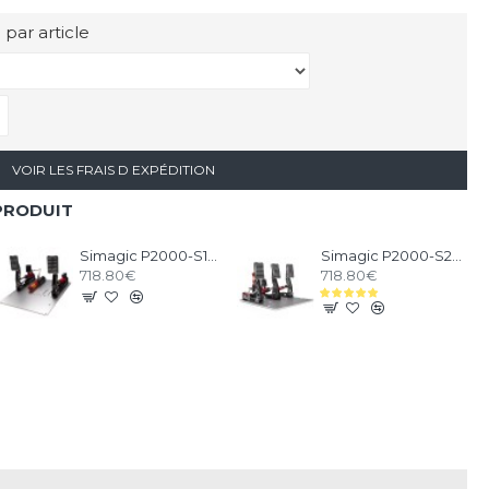
 par article
VOIR LES FRAIS D EXPÉDITION
PRODUIT
Simagic P2000-S100RF 2 Pédales
Simagic P2000-S200 3 Pédales
718.80€
718.80€