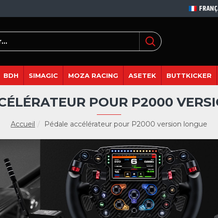
FRANÇ
BDH
SIMAGIC
MOZA RACING
ASETEK
BUTTKICKER
CÉLÉRATEUR POUR P2000 VERS
Accueil
Pédale accélérateur pour P2000 version longue