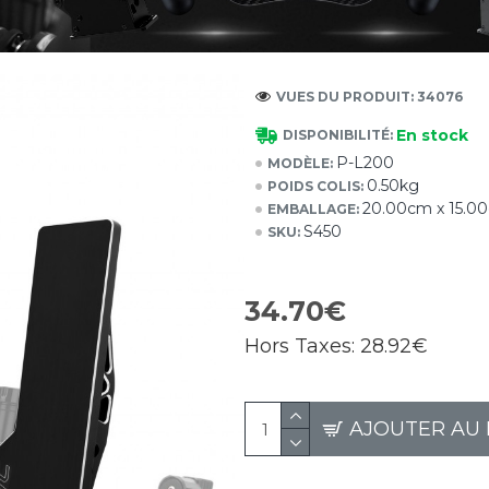
VUES DU PRODUIT: 34076
En stock
DISPONIBILITÉ:
P-L200
MODÈLE:
0.50kg
POIDS COLIS:
20.00cm x 15.0
EMBALLAGE:
S450
SKU:
34.70€
Hors Taxes:
28.92€
AJOUTER AU 