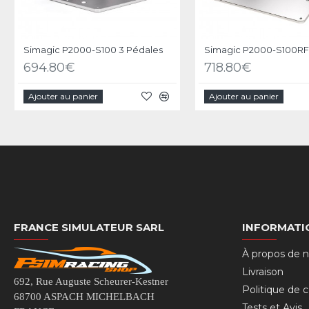
Simagic P2000-S100 3 Pédales
Simagic P2000-S100RF
694.80€
718.80€
Ajouter au panier
Ajouter au panier
FRANCE SIMULATEUR SARL
INFORMATI
À propos de 
Livraison
692, Rue Auguste Scheurer-Kestner
Politique de c
68700 ASPACH MICHELBACH
Tests et Avis