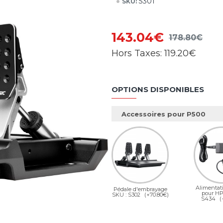
S301
SKU:
143.04€
178.80€
Hors Taxes:
119.20€
OPTIONS DISPONIBLES
Accessoires pour P500
Alimentat
Pédale d'embrayage
pour HP
SKU : S302
(+70.80€)
S434
(