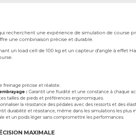
 qui recherchent une expérience de simulation de course pr
offre une combinaison précise et durable.
 un load cell de 100 kg et un capteur d'angle à effet Hall
ourse.
freinage précise et réaliste.
l'embrayage
:
Garantit une fluidité et une constance à chaque a
tes tailles de pieds et préférences ergonomiques.
nnaliser la résistance des pédales avec des ressorts et des éla
tit durabilité et résistance, même dans les simulations les plus i
ale et un poids léger sans compromettre les performances.
ÉCISION MAXIMALE