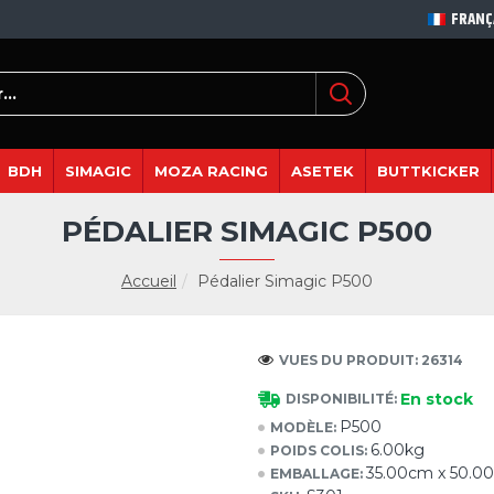
FRANÇ
BDH
SIMAGIC
MOZA RACING
ASETEK
BUTTKICKER
PÉDALIER SIMAGIC P500
Accueil
Pédalier Simagic P500
VUES DU PRODUIT: 26314
En stock
DISPONIBILITÉ:
P500
MODÈLE:
6.00kg
POIDS COLIS:
35.00cm x 50.0
EMBALLAGE: