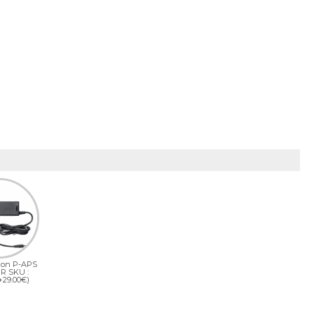
ion P-APS
R SKU :
+29.00€)