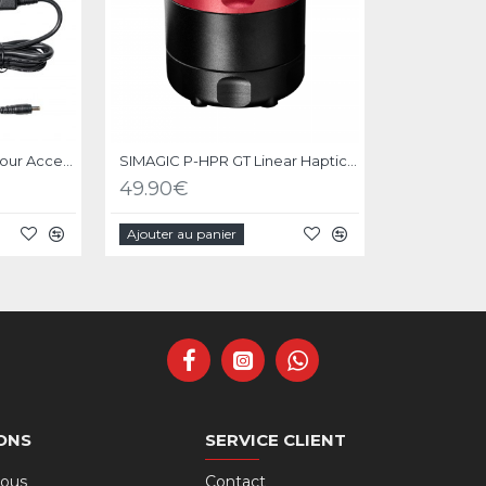
Simagic Alimentation pour Accessoires - P-APS
SIMAGIC P-HPR GT Linear Haptic Pedal Reactor
49.90€
Ajouter au panier
ONS
SERVICE CLIENT
nous
Contact