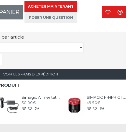
ACHETER MAINTENANT
PANIER
POSER UNE QUESTION
 par article
VOIR LES FRAIS D EXPÉDITION
PRODUIT
Simagic Alimentation pour Accessoires - P-APS
SIMAGIC P-HPR GT Linear Haptic Pedal Reactor
30.00€
49.90€