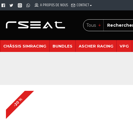
A PROPOS DE NOUS
CONTACT
Tous
CHÂSSIS SIMRACING
BUNDLES
ASCHER RACING
VPG
-20 %