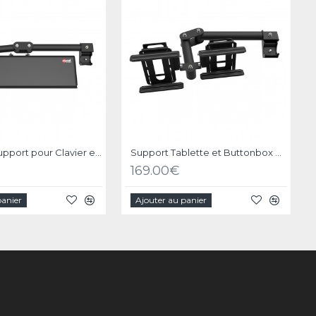
B1 / C1 / P1 Support pour Clavier et Souris - Noir
Support Tablette et Buttonbox pour RSeat B1 / C1 / P1 Noir
169.00€
panier
Ajouter au panier