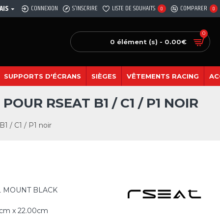
AIS
CONNEXION
S'INSCRIRE
LISTE DE SOUHAITS
COMPARER
0
0
0
0 élément (s) - 0.00€
SUPPORTS D'ÉCRANS
SIÈGES
VÊTEMENTS RACING
AC
OUR RSEAT B1 / C1 / P1 NOIR
 / C1 / P1 noir
 MOUNT BLACK
0cm x 22.00cm