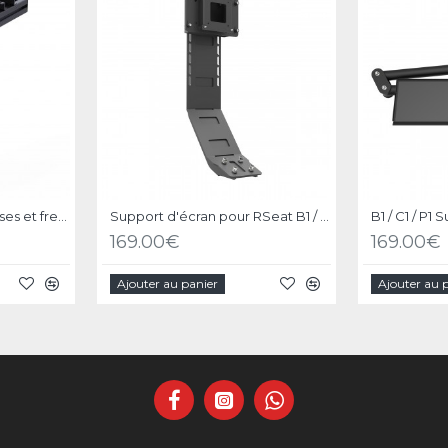
Support Levier de vitesses et frein à main pour RSeat P1 Noir
Support d'écran pour RSeat B1 / C1 / P1 Noir
169.00€
169.00€
Ajouter au panier
Ajouter au 