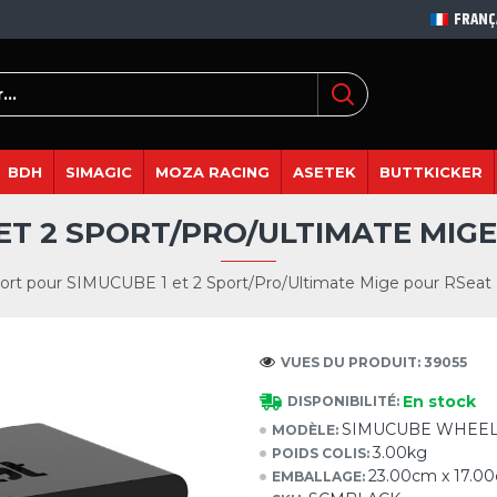
FRANÇ
BDH
SIMAGIC
MOZA RACING
ASETEK
BUTTKICKER
 2 SPORT/PRO/ULTIMATE MIGE P
ort pour SIMUCUBE 1 et 2 Sport/Pro/Ultimate Mige pour RSeat B1
VUES DU PRODUIT: 39055
En stock
DISPONIBILITÉ:
SIMUCUBE WHEEL
MODÈLE:
3.00kg
POIDS COLIS:
23.00cm x 17.0
EMBALLAGE: