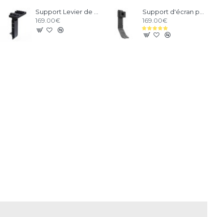
Support Levier de vitesses et frein à main pour RSeat P1 Noir
Support d'écran pour RSeat B1 / C1 / P1 Noir
169.00€
169.00€