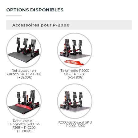
OPTIONS DISPONIBLES
Accessoires pour P-2000
Rehausseur en
Talonnette P2000
Carbon SKU : P-C200
SKU : P-F268
(+69.00€)
(+54.90€)
Rehausseur +
P2000-S200 seul SKU
Talonnette SKU : P-
: P2000-S200
F268 + P-C200
(+118.80€)