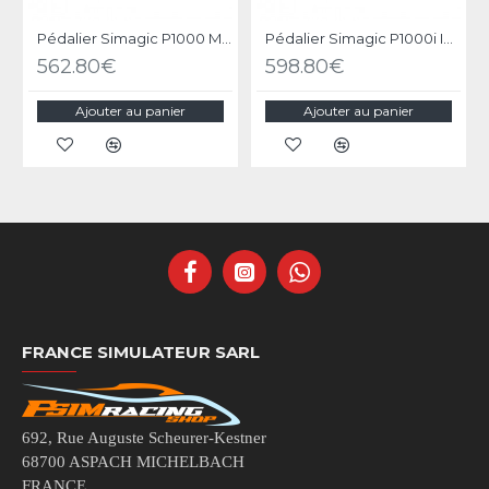
Pédalier Simagic P1000 Modulaire - 3 Pédales
Pédalier Simagic P1000i Inversé - 3 Pédales Inversées
562.80€
598.80€
Ajouter au panier
Ajouter au panier
FRANCE SIMULATEUR SARL
692, Rue Auguste Scheurer-Kestner
68700 ASPACH MICHELBACH
FRANCE