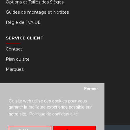
Options et Tailles des Sièges
Guides de montage et Notices
Régle de TVA UE
SERVICE CLIENT
Contact
Plan du site
Marques
MY RSEAT
Fermer
Mon compte
Ce site web utilise des cookies pour vous
Historique des commandes
garantir la meilleure expérience possible sur
notre site.
Politique de confidentialité