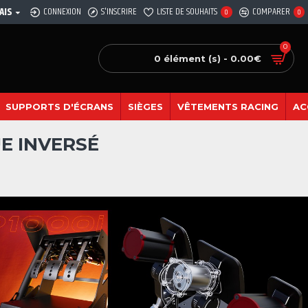
AIS
CONNEXION
S'INSCRIRE
LISTE DE SOUHAITS
COMPARER
0
0
0
0 élément (s) - 0.00€
SUPPORTS D'ÉCRANS
SIÈGES
VÊTEMENTS RACING
AC
E INVERSÉ