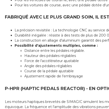
Pour les véhicules de tourisme, avec une pédale dotée d
Pour les voitures de course, avec une pédale dotée d'une 
FABRIQUÉ AVEC LE PLUS GRAND SOIN, IL E
La précision revisitée : La technologie CNC au service de
Durabilité inégalée : résiste à des tests de plus de 20
La construction en alliage d'aluminium garantit des perf
Possibilité d'ajustements multiples, comme :
Distance entre les pédales réglable.
Hauteur des pédales réglables
Force de l'accélérateur ajustable
Angle des pédales réglables
Course de la pédale ajustable
Ajustement rapide de l'embrayage
P-HPR (HAPTIC PEDALS REACTOR) - EN OPT
Les moteurs haptiques brevetés de SIMAGIC simulent les mêmes
équivoque. La fréquence et l'amplitude des vibrations peuvent