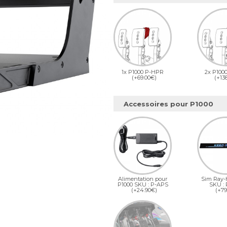
1x P1000 P-HPR
2x P100
(+69.00€)
(+13
Accessoires pour P1000
Alimentation pour
Sim Ray-
P1000 SKU : P-APS
SKU :
(+24.90€)
(+79