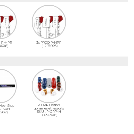
0 P-HPR
3x P1000 P-HPR
8.00€)
(+207.00€)
P-ORP Option
Heel Stop
gommes et ressorts
 P-SRH
SKU : P-ORP-H
.90€)
(+34.90€)