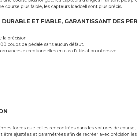
'une course plus longue, les capteurs d'angles Hall sont plus pré
course plus faible, les capteurs loadcell sont plus précis.
ST DURABLE ET FIABLE, GARANTISSANT DES P
 la précision.
0 000 coups de pédale sans aucun défaut.
ormances exceptionnelles en cas d'utilisation intensive.
ION
 forces que celles rencontrées dans les voitures de course, offr
 être ajustées et paramétrées afin de recréer avec précision les 