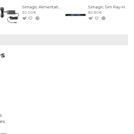
Simagic Alimentation pour Accessoires - P-APS
Simagic Sim Ray-Heel Stop
30.00€
82.80€
es
s.
es.