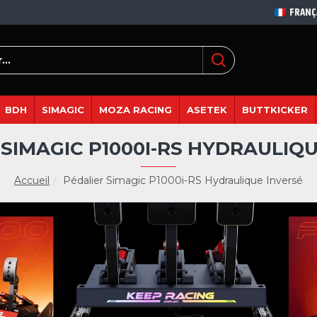
FRANÇ
BDH
SIMAGIC
MOZA RACING
ASETEK
BUTTKICKER
 SIMAGIC P1000I-RS HYDRAULIQU
Accueil
Pédalier Simagic P1000i-RS Hydraulique Inversé