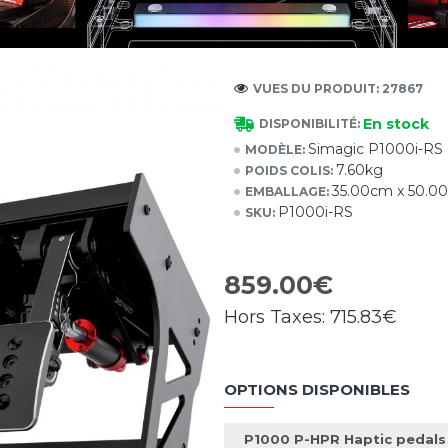
VUES DU PRODUIT: 27867
En stock
DISPONIBILITÉ:
Simagic P1000i-RS I
MODÈLE:
7.60kg
POIDS COLIS:
35.00cm x 50.0
EMBALLAGE:
P1000i-RS
SKU:
859.00€
Hors Taxes:
715.83€
OPTIONS DISPONIBLES
P1000 P-HPR Haptic pedals 