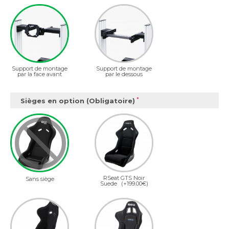
Support de montage
Support de montage
par la face avant
par le dessous
Sièges en option (Obligatoire)
RSeat GTS Noir
Sans siège
Suede
(+199.00€)