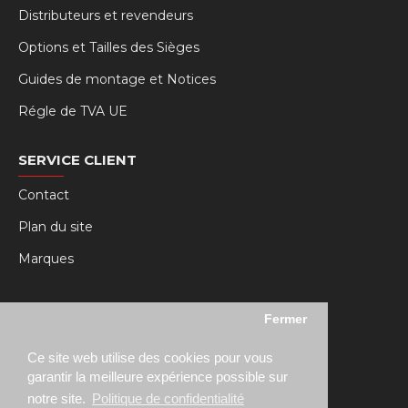
Distributeurs et revendeurs
Options et Tailles des Sièges
Guides de montage et Notices
Régle de TVA UE
SERVICE CLIENT
Contact
Plan du site
Marques
MY RSEAT
Fermer
Mon compte
Ce site web utilise des cookies pour vous
Historique des commandes
garantir la meilleure expérience possible sur
notre site.
Politique de confidentialité