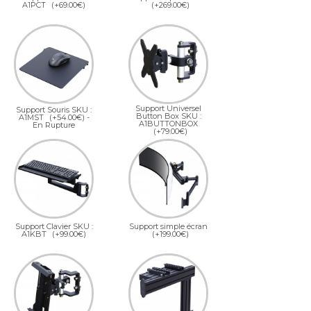
A1PCT
(+69.00€)
(+269.00€)
Support Universel
Support Souris SKU :
Button Box SKU :
A1MST
(+54.00€)
-
A1BUTTONBOX
En Rupture
(+79.00€)
Support Clavier SKU :
Support simple écran
A1KBT
(+99.00€)
(+199.00€)