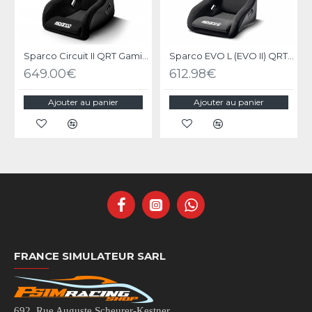
Sparco Circuit II QRT Gaming Seat
Sparco EVO L (EVO II) QRT Gaming Seat
649.00€
612.98€
Ajouter au panier
Ajouter au panier
FRANCE SIMULATEUR SARL
692, Rue Auguste Scheurer-Kestner