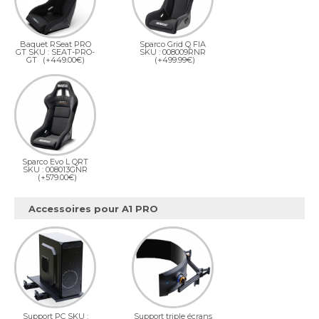
Baquet RSeat PRO
Sparco Grid Q FIA
GT SKU : SEAT-PRO-
SKU : 008009RNR
GT
(+449.00€)
(+499.99€)
Sparco Evo L QRT
SKU : 008013GNR
(+579.00€)
Accessoires pour A1 PRO
Support PC SKU :
Support triple écrans