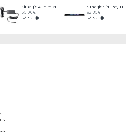
Simagic Alimentation pour Accessoires - P-APS
Simagic Sim Ray-Heel Stop
30.00€
82.80€
s.
es.