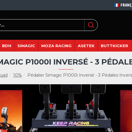
FRANÇ
BDH
SIMAGIC
MOZA RACING
ASETEK
BUTTKICKER
MAGIC P1000I INVERSÉ - 3 PÉDAL
ueil
10%
Pédalier Simagic P1000i Inversé - 3 Pédales Inver