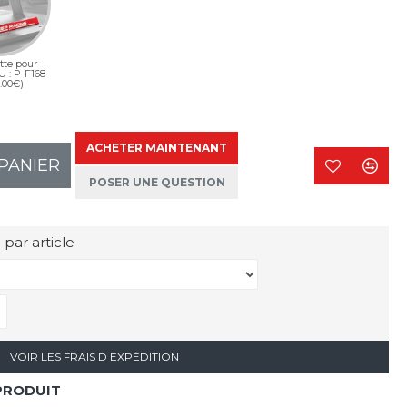
tte pour
U : P-F168
.00€)
ACHETER MAINTENANT
PANIER
POSER UNE QUESTION
 par article
VOIR LES FRAIS D EXPÉDITION
PRODUIT