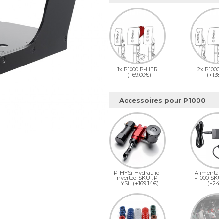
1x P1000 P-HPR
2x P100
(+69.00€)
(+13
Accessoires pour P1000
P-HYSi-Hydraulic-
Alimenta
Inverted SKU : P-
P1000 SK
HYSi
(+169.14€)
(+24