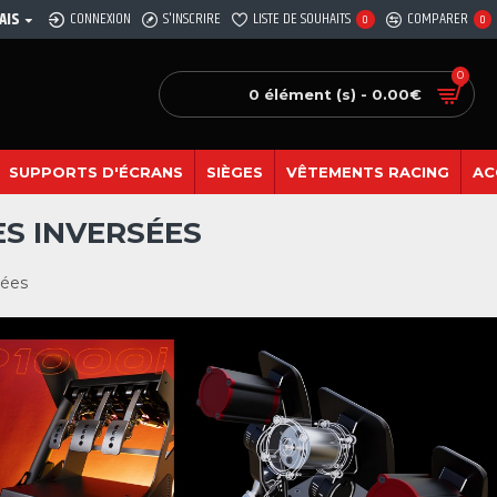
AIS
CONNEXION
S'INSCRIRE
LISTE DE SOUHAITS
COMPARER
0
0
0
0 élément (s) - 0.00€
SUPPORTS D'ÉCRANS
SIÈGES
VÊTEMENTS RACING
AC
ES INVERSÉES
sées