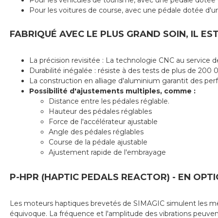
Pour les véhicules de tourisme, avec une pédale dotée d
Pour les voitures de course, avec une pédale dotée d'une 
FABRIQUÉ AVEC LE PLUS GRAND SOIN, IL E
La précision revisitée : La technologie CNC au service de
Durabilité inégalée : résiste à des tests de plus de 20
La construction en alliage d'aluminium garantit des perf
Possibilité d'ajustements multiples, comme :
Distance entre les pédales réglable.
Hauteur des pédales réglables
Force de l'accélérateur ajustable
Angle des pédales réglables
Course de la pédale ajustable
Ajustement rapide de l'embrayage
P-HPR (HAPTIC PEDALS REACTOR) - EN OPT
Les moteurs haptiques brevetés de SIMAGIC simulent les mêmes
équivoque. La fréquence et l'amplitude des vibrations peuvent