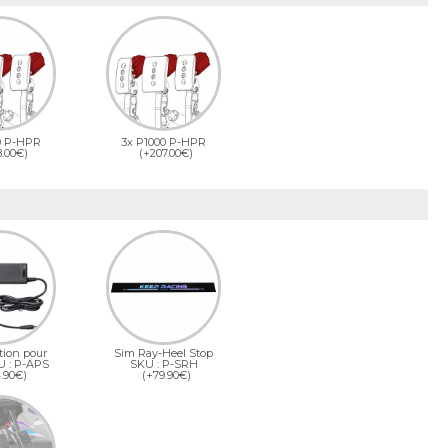
0 P-HPR
3x P1000 P-HPR
8.00€)
(+207.00€)
tion pour
Sim Ray-Heel Stop
U : P-APS
SKU : P-SRH
.90€)
(+79.90€)