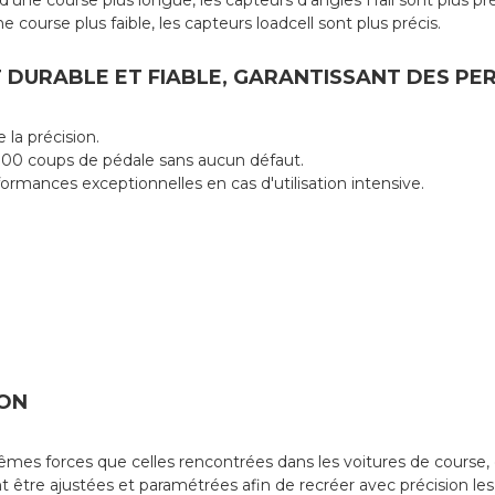
'une course plus longue, les capteurs d'angles Hall sont plus pré
course plus faible, les capteurs loadcell sont plus précis.
ST DURABLE ET FIABLE, GARANTISSANT DES P
 la précision.
0 000 coups de pédale sans aucun défaut.
ormances exceptionnelles en cas d'utilisation intensive.
ION
 forces que celles rencontrées dans les voitures de course, offr
 être ajustées et paramétrées afin de recréer avec précision les 