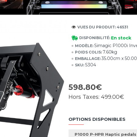
VUES DU PRODUIT: 46531
En stock
DISPONIBILITÉ:
Simagic P1000i Inve
MODÈLE:
7.60kg
POIDS COLIS:
35.00cm x 50.0
EMBALLAGE:
S304
SKU:
598.80€
Hors Taxes:
499.00€
OPTIONS DISPONIBLES
P1000 P-HPR Haptic pedals 