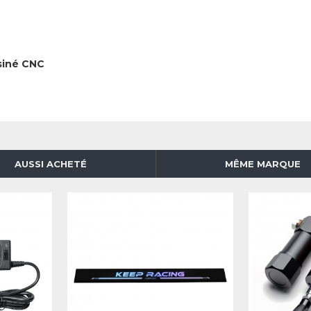
siné CNC
AUSSI ACHETÉ
MÊME MARQUE