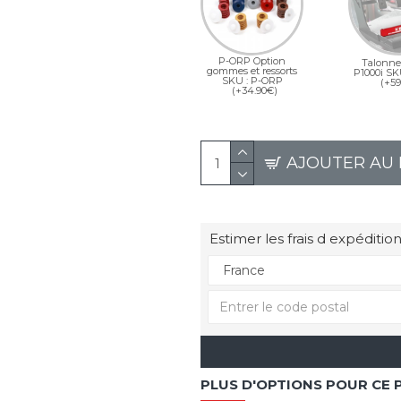
P-ORP Option
Talonne
gommes et ressorts
P1000i SK
SKU : P-ORP
(+59
(+34.90€)
AJOUTER AU 
Estimer les frais d expédition
PLUS D'OPTIONS POUR CE 