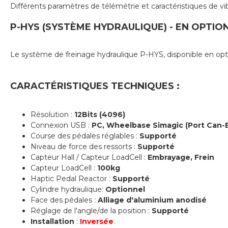
Différents paramètres de télémétrie et caractéristiques de vi
P-HYS (SYSTÈME HYDRAULIQUE) - EN OPTIO
Le système de freinage hydraulique P-HYS, disponible en opti
CARACTÉRISTIQUES TECHNIQUES :
Résolution :
12Bits (4096)
Connexion USB :
PC, Wheelbase Simagic (Port Can-B
Course des pédales réglables :
Supporté
Niveau de force des ressorts :
Supporté
Capteur Hall / Capteur LoadCell :
Embrayage, Frein
Capteur LoadCell :
100kg
Haptic Pedal Reactor :
Supporté
Cylindre hydraulique:
Optionnel
Face des pédales :
Alliage d'aluminium anodisé
Réglage de l'angle/de la position :
Supporté
Installation
:
Inversée