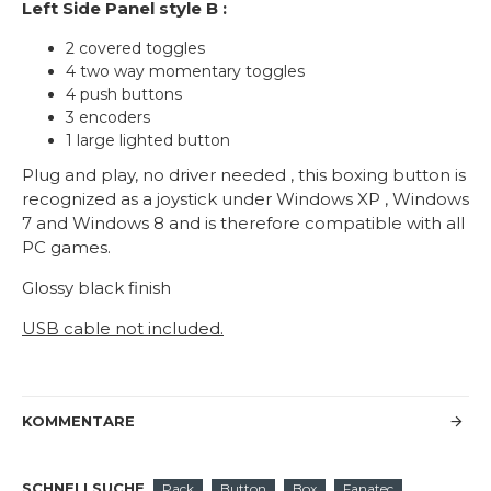
Left Side Panel style B :
2 covered toggles
4 two way momentary toggles
4 push buttons
3 encoders
1 large lighted button
Plug and play, no driver needed , this boxing button is
recognized as a joystick under Windows XP , Windows
7 and Windows 8 and is therefore compatible with all
PC games.
Glossy black finish
USB cable not included.
KOMMENTARE
SCHNELLSUCHE
Pack
Button
Box
Fanatec