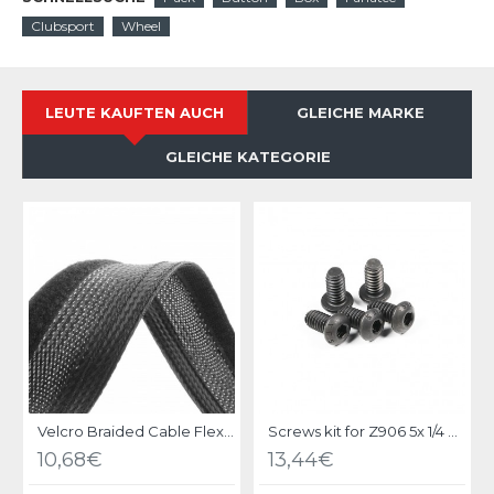
Clubsport
Wheel
LEUTE KAUFTEN AUCH
GLEICHE MARKE
GLEICHE KATEGORIE
Velcro Braided Cable Flexo Wrap 18 to 31mm - 1 meter - Black - organize your cables
Screws kit for Z906 5x 1/4 UNC X 1/2 black steel
10,68€
13,44€