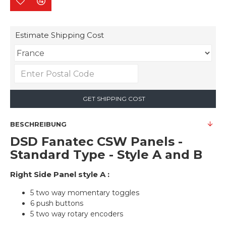
Estimate Shipping Cost
GET SHIPPING COST
BESCHREIBUNG
DSD Fanatec CSW Panels -
Standard Type - Style A and B
Right Side Panel style A :
5 two way momentary toggles
6 push buttons
5 two way rotary encoders