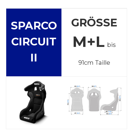
GRÖSSE
SPARCO
M+L
CIRCUIT
bis
II
91cm Taille