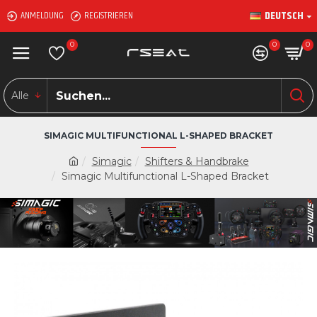
DEUTSCH
ANMELDUNG
REGISTRIEREN
0
0
0
Alle
SIMAGIC MULTIFUNCTIONAL L-SHAPED BRACKET
Simagic
Shifters & Handbrake
Simagic Multifunctional L-Shaped Bracket