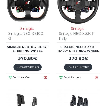
Simagic
Simagic
Simagic NEO-X 310G
Simagic NEO-X 330T
GT
Rally
SIMAGIC NEO-X 310G GT
SIMAGIC NEO-X 330T
STEERING WHEEL
RALLY STEERING WHEEL
370,80€
370,80€
+ WARENKORB
+ WARENKORB
Jetzt kaufen
Jetzt kaufen