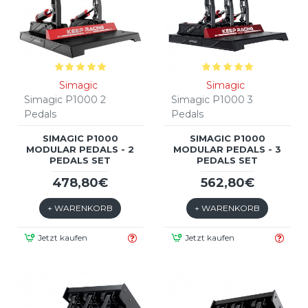
Simagic
Simagic
Simagic P1000 2
Simagic P1000 3
Pedals
Pedals
SIMAGIC P1000
SIMAGIC P1000
MODULAR PEDALS - 2
MODULAR PEDALS - 3
PEDALS SET
PEDALS SET
478,80€
562,80€
+ WARENKORB
+ WARENKORB
Jetzt kaufen
Jetzt kaufen