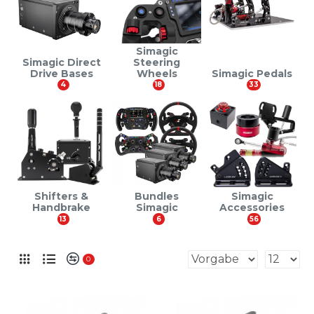
Simagic
Simagic Direct
Steering
Drive Bases
Wheels
Simagic Pedals
4
18
33
Shifters &
Bundles
Simagic
Handbrake
Simagic
Accessories
13
6
56
0