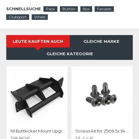
SCHNELLSUCHE
Pack
Button
Box
Fanatec
Clubsport
Wheel
LEUTE KAUFTEN AUCH
GLEICHE MARKE
GLEICHE KATEGORIE
N1 Buttkicker Mount Upgrade kit Black
Screws kit for Z906 5x 1/4 UNC X 1/2 black steel