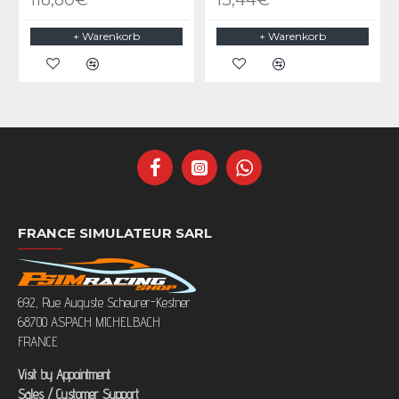
118,80€
13,44€
+ Warenkorb
+ Warenkorb
FRANCE SIMULATEUR SARL
692, Rue Auguste Scheurer-Kestner
68700 ASPACH MICHELBACH
FRANCE
Visit by Appointment
Sales / Customer Support