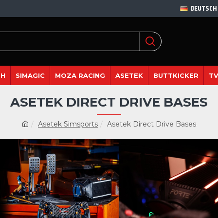
DEUTSCH
DH
SIMAGIC
MOZA RACING
ASETEK
BUTTKICKER
TV
ASETEK DIRECT DRIVE BASES
Asetek Simsports
Asetek Direct Drive Bases