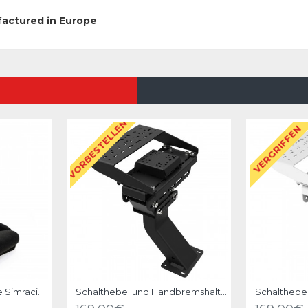
factured in Europe
VORBESTELLEN
VERGRIFFEN
RSeat GTS Black Suede Simracing Seat
Schalthebel und Handbremshalter Upgrade Kit für RSeat B1 Schwarz