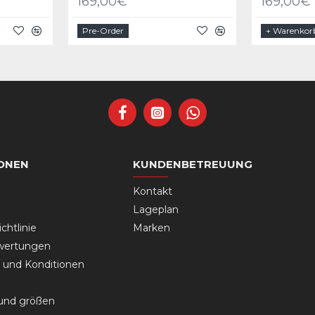
169,00€
169,00€
Pre-Order
+ Warenkor
ONEN
KUNDENBETREUUNG
Kontakt
Lageplan
chtlinie
Marken
wertungen
und Konditionen
 und größen