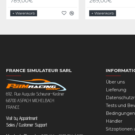
789,00€
269,00€
+ Warenkorb
+ Warenkorb
FRANCE SIMULATEUR SARL
INFORMATI
Über uns
Lieferung
692, Rue Auguste Scheurer-Kestner
Datenschutzri
68700 ASPACH MICHELBACH
Tests und Be
FRANCE
Bedingungen 
Visit by Appointment
Händler
Sales / Customer Support
Sitzoptionen