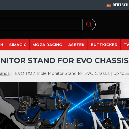
DEUTSCH
DH
SIMAGIC
MOZA RACING
ASETEK
BUTTKICKER
TV
NITOR STAND FOR EVO CHASSIS 
tands
EVO TX32 Triple Monitor Stand for EVO Chassis | Up to 3