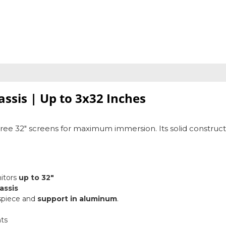
ssis | Up to 3x32 Inches
ee 32" screens for maximum immersion. Its solid constructi
nitors
up to 32"
assis
sspiece and
support in aluminum
.
ts