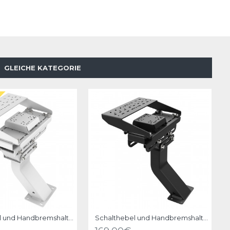
GLEICHE KATEGORIE
Schalthebel und Handbremshalter Upgrade Kit für RSeat B1 Weiss
Schalthebel und Handbremshalter Upgrade Kit für RSeat C1 Schwarz