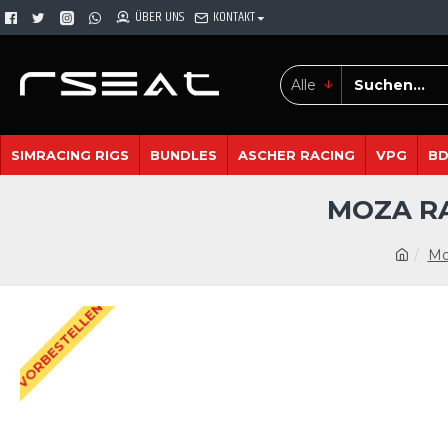
ÜBER UNS
KONTAKT
Alle
SIMRACING RIGS
BUNDLES
ASCHER RACING
VPG
B
MOZA RA
Mo
VORBESTELLEN