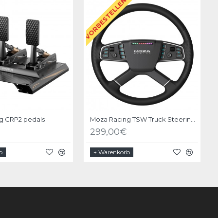
VORBESTELLEN
g CRP2 pedals
Moza Racing TSW Truck Steering Wheel
299,00€
b
+ Warenkorb