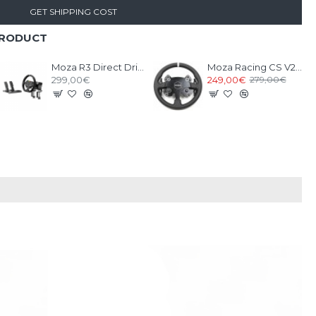
GET SHIPPING COST
PRODUCT
Moza R3 Direct Drive Bundle PC
Moza Racing CS V2P Steering Wheel
299,00€
249,00€
279,00€