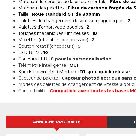
Matériau du corps et de la plaque frontale :
Fibre de c
Matériau des palettes :
Fibre de carbone forgée de 
Taille :
Roue standard GT de 300mm
Palettes de changement de vitesse magnétiques :
2
Palettes d'embrayage doubles :
2
Touches mécaniques lumineuses :
10
Molettes (utilisables par pression) :
2
Bouton rotatif (encodeurs) :
5
LED RPM :
10
Couleurs LED :
8 pour la personnalisation
Télémétrie intelligente :
OUI
Knock-Down (K/D) Method :
D1 spec quick release
Capteur de palette :
Capteur photoélectrique sans 
Modes des palettes de changement de vitesse à doub
Compatibilité :
Compatible avec toutes les bases 
ÄHNLICHE PRODUKTE