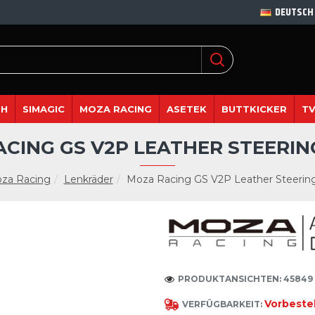
DEUTSCH
DH
SIMAGIC
MOZA RACING
ASETEK
BUTTKICKER
TV
CING GS V2P LEATHER STEERI
za Racing
Lenkräder
Moza Racing GS V2P Leather Steerin
PRODUKTANSICHTEN: 45849
Vorbeste
VERFÜGBARKEIT: