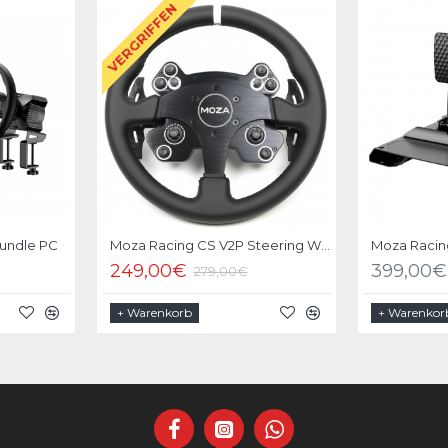
VERGRIFFEN
-11 %
Bundle PC
Moza Racing CS V2P Steering Wheel
Moza Racin
249,00€
399,00€
279,00€
+ Warenkorb
+ Warenkor