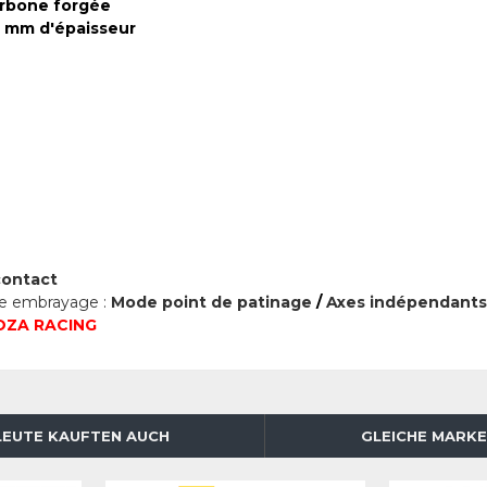
arbone forgée
3 mm d'épaisseur
contact
le embrayage :
Mode point de patinage
/
Axes indépendant
MOZA RACING
LEUTE KAUFTEN AUCH
GLEICHE MARKE