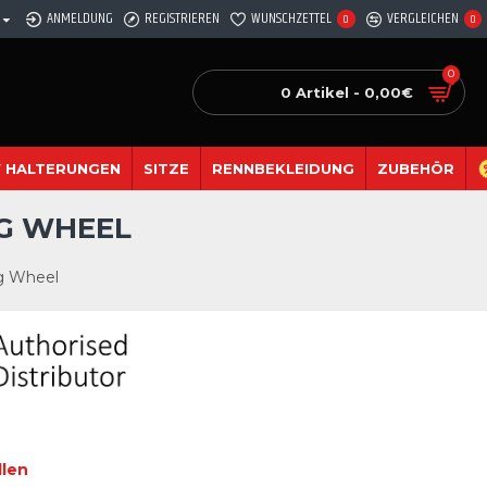
ANMELDUNG
REGISTRIEREN
WUNSCHZETTEL
VERGLEICHEN
0
0
0
0 Artikel - 0,00€
 HALTERUNGEN
SITZE
RENNBEKLEIDUNG
ZUBEHÖR
NG WHEEL
g Wheel
llen