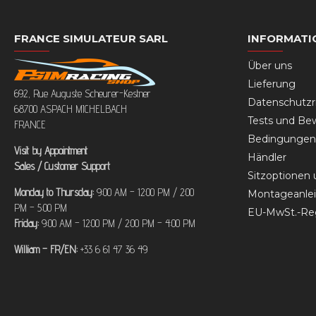
FRANCE SIMULATEUR SARL
INFORMATI
Über uns
Lieferung
692, Rue Auguste Scheurer-Kestner
Datenschutzri
68700 ASPACH MICHELBACH
Tests und Be
FRANCE
Bedingungen 
Visit by Appointment
Händler
Sales / Customer Support
Sitzoptionen
Monday to Thursday:
9:00 AM – 12:00 PM / 2:00
Montageanlei
PM – 5:00 PM
EU-MwSt.-Re
Friday:
9:00 AM – 12:00 PM / 2:00 PM – 4:00 PM
William – FR/EN:
+33 6 61 47 36 49