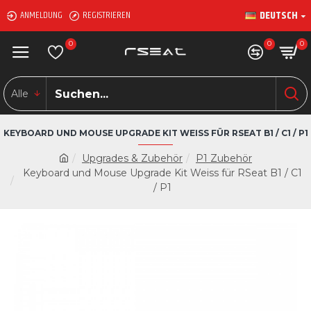
DEUTSCH
ANMELDUNG
REGISTRIEREN
0
0
0
Alle
KEYBOARD UND MOUSE UPGRADE KIT WEISS FÜR RSEAT B1 / C1 / P1
Upgrades & Zubehör
P1 Zubehör
Keyboard und Mouse Upgrade Kit Weiss für RSeat B1 / C1
/ P1