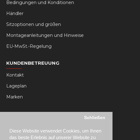
Bedingungen und Konditionen
Händler
Sitzoptionen und größen
Montageanleitungen und Hinweise
EU-MwSt.-Regelung
KUNDENBETREUUNG
Kontakt
Lageplan
Marken
MY RSEAT
Schließen
Mein Konto
Diese Website verwendet Cookies, um Ihnen
Bestellhistorie
das beste Erlebnis auf unserer Website zu