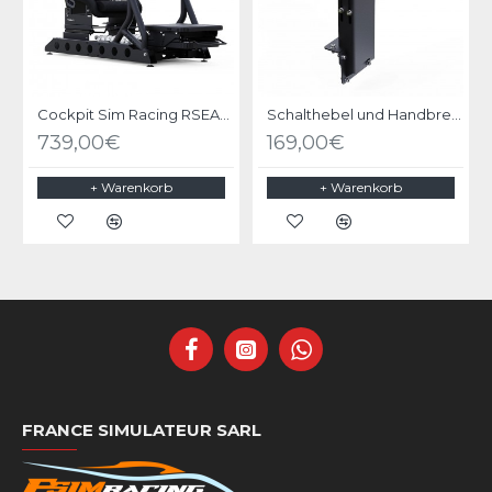
Cockpit Sim Racing RSEAT P1 Black
Schalthebel und Handbremshalter Upgrade Kit für RSeat P1 Schwarz
739,00€
169,00€
+ Warenkorb
+ Warenkorb
FRANCE SIMULATEUR SARL