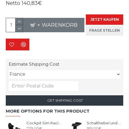
Netto
140,83€
JETZT KAUFEN
+ WARENKORB
FRAGE STELLEN
Estimate Shipping Cost
GET SHIPPING COST
MORE OPTIONS FOR THIS PRODUCT
Cockpit Sim Racing RSEAT P1 Black
Schalthebel und Handbremshalter Upgrade Kit für RSeat P1 Schwarz
739,00€
169,00€