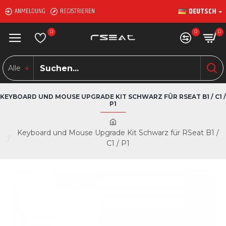
DEUTSCH
ANMELDUNG
REGISTRIEREN
0
0
0
Alle
KEYBOARD UND MOUSE UPGRADE KIT SCHWARZ FÜR RSEAT B1 / C1 /
P1
Keyboard und Mouse Upgrade Kit Schwarz für RSeat B1 /
C1 / P1