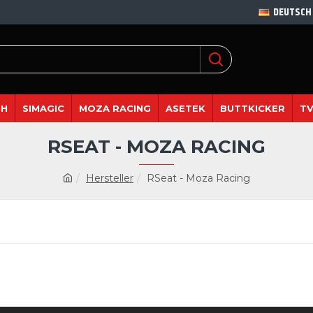
DEUTSCH
DH
SIMAGIC
MOZA RACING
ASETEK
BUTTKICKER
TV
RSEAT - MOZA RACING
Hersteller
RSeat - Moza Racing