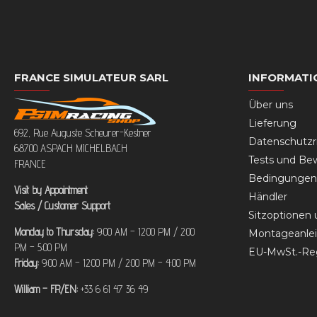
FRANCE SIMULATEUR SARL
INFORMATI
Über uns
Lieferung
692, Rue Auguste Scheurer-Kestner
Datenschutzri
68700 ASPACH MICHELBACH
Tests und Be
FRANCE
Bedingungen 
Visit by Appointment
Händler
Sales / Customer Support
Sitzoptionen
Monday to Thursday:
9:00 AM – 12:00 PM / 2:00
Montageanlei
PM – 5:00 PM
EU-MwSt.-Re
Friday:
9:00 AM – 12:00 PM / 2:00 PM – 4:00 PM
William – FR/EN:
+33 6 61 47 36 49