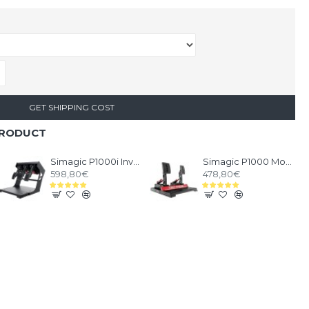
GET SHIPPING COST
PRODUCT
Simagic P1000i Inverted Pedals - 3 Pedals set Inverted
Simagic P1000 Modular Pedals - 2 Pedals set
598,80€
478,80€