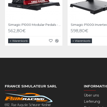
Simagic P1000 Modular Pedals - 3 Pedals set
562,80€
598,80€
+ Warenkorb
+ Warenkorb
FRANCE SIMULATEUR SARL
INFORMATI
Über uns
Lieferung
692, Rue Auguste Scheurer-Kestner