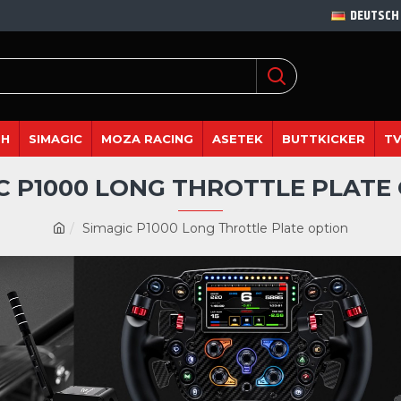
DEUTSCH
DH
SIMAGIC
MOZA RACING
ASETEK
BUTTKICKER
TV
C P1000 LONG THROTTLE PLATE
Simagic P1000 Long Throttle Plate option