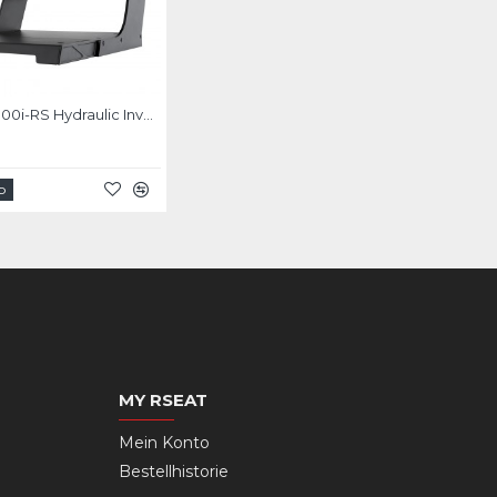
Simagic P1000i-RS Hydraulic Inverted Pedals
b
MY RSEAT
Mein Konto
Bestellhistorie