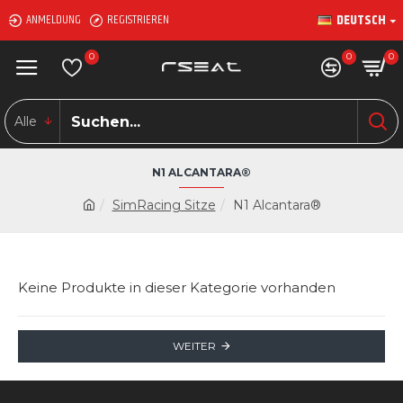
DEUTSCH
ANMELDUNG
REGISTRIEREN
0
0
0
Alle
N1 ALCANTARA®
SimRacing Sitze
N1 Alcantara®
Keine Produkte in dieser Kategorie vorhanden
WEITER