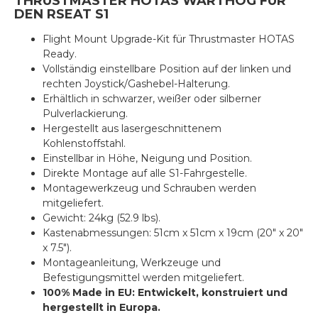
THRUSTMASTER HOTAS WARTHOG FÜR
DEN RSEAT S1
Flight Mount Upgrade-Kit für Thrustmaster HOTAS
Ready.
Vollständig einstellbare Position auf der linken und
rechten Joystick/Gashebel-Halterung.
Erhältlich in schwarzer, weißer oder silberner
Pulverlackierung.
Hergestellt aus lasergeschnittenem
Kohlenstoffstahl.
Einstellbar in Höhe, Neigung und Position.
Direkte Montage auf alle S1-Fahrgestelle.
Montagewerkzeug und Schrauben werden
mitgeliefert.
Gewicht: 24kg (52.9 lbs).
Kastenabmessungen: 51cm x 51cm x 19cm (20" x 20"
x 7.5").
Montageanleitung, Werkzeuge und
Befestigungsmittel werden mitgeliefert.
100% Made in EU: Entwickelt, konstruiert und
hergestellt in Europa.