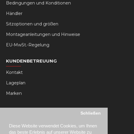
Bedingungen und Konditionen
Händler
Sitzoptionen und größen
Montageanleitungen und Hinweise
EU-MwSt.-Regelung
KUNDENBETREUUNG
Kontakt
Lageplan
Marken
MY RSEAT
Schließen
Mein Konto
Diese Website verwendet Cookies, um Ihnen
Bestellhistorie
das beste Erlebnis auf unserer Website zu