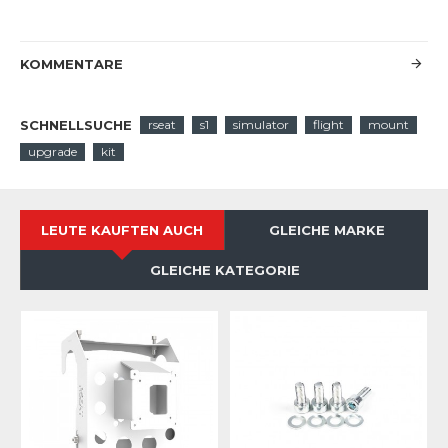
KOMMENTARE
SCHNELLSUCHE
rseat
s1
simulator
flight
mount
upgrade
kit
LEUTE KAUFTEN AUCH
GLEICHE MARKE
GLEICHE KATEGORIE