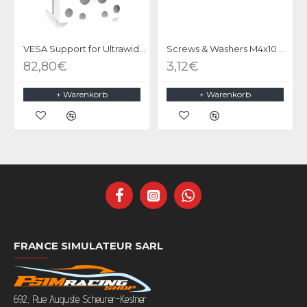
VESA Support for Ultrawide Curved Monitor for RS STAND S3 V2
Screws & Washers M4x10 LCD TV & PC Monitor VESA Mounting
82,80€
3,12€
+ Warenkorb
+ Warenkorb
FRANCE SIMULATEUR SARL
692, Rue Auguste Scheurer-Kestner